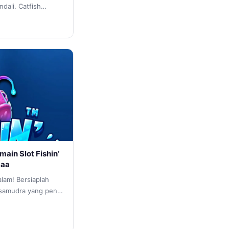
dali. Catfish
awa kita kembali ke
ain Slot Fishin’
8aa
alam! Bersiaplah
 samudra yang penuh
alam Fishin’...