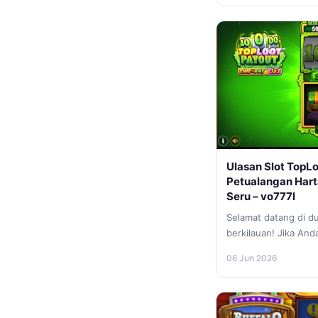
Ulasan Slot TopL
Petualangan Hart
Seru – vo777l
Selamat datang di d
berkilauan! Jika And
vo777l slot online da
06 Jun 2026