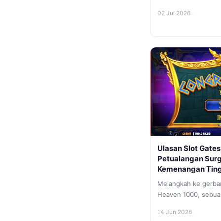
Power Staxx, yang 
02 Jul 2026
898aa...
Ulasan Slot Gates
Petualangan Surg
Kemenangan Ting
Melangkah ke gerba
Heaven 1000, sebuah
Pragmatic Play yan
14 Jun 2026