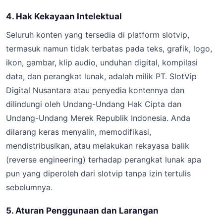
4. Hak Kekayaan Intelektual
Seluruh konten yang tersedia di platform slotvip,
termasuk namun tidak terbatas pada teks, grafik, logo,
ikon, gambar, klip audio, unduhan digital, kompilasi
data, dan perangkat lunak, adalah milik PT. SlotVip
Digital Nusantara atau penyedia kontennya dan
dilindungi oleh Undang-Undang Hak Cipta dan
Undang-Undang Merek Republik Indonesia. Anda
dilarang keras menyalin, memodifikasi,
mendistribusikan, atau melakukan rekayasa balik
(reverse engineering) terhadap perangkat lunak apa
pun yang diperoleh dari slotvip tanpa izin tertulis
sebelumnya.
5. Aturan Penggunaan dan Larangan