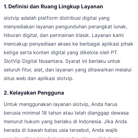
1. Definisi dan Ruang Lingkup Layanan
slotvip adalah platform distribusi digital yang
menyediakan layanan pengunduhan perangkat lunak,
hiburan digital, dan permainan klasik. Layanan kami
mencakup penyediaan akses ke berbagai aplikasi pihak
ketiga serta konten digital yang dikelola oleh PT.
SlotVip Digital Nusantara. Syarat ini berlaku untuk
seluruh fitur, alat, dan layanan yang ditawarkan melalui
situs web dan aplikasi slotvip.
2. Kelayakan Pengguna
Untuk menggunakan layanan slotvip, Anda harus
berusia minimal 18 tahun atau telah dianggap dewasa
menurut hukum yang berlaku di Indonesia. Jika Anda
berada di bawah batas usia tersebut, Anda wajib