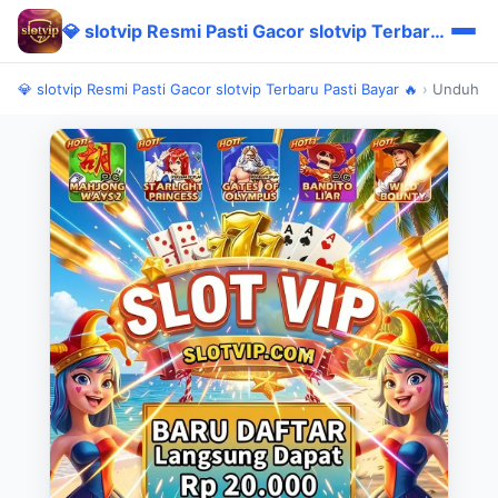
💎 slotvip Resmi Pasti Gacor slotvip Terbaru Pasti Bayar 🔥
💎 slotvip Resmi Pasti Gacor slotvip Terbaru Pasti Bayar 🔥
›
Unduh