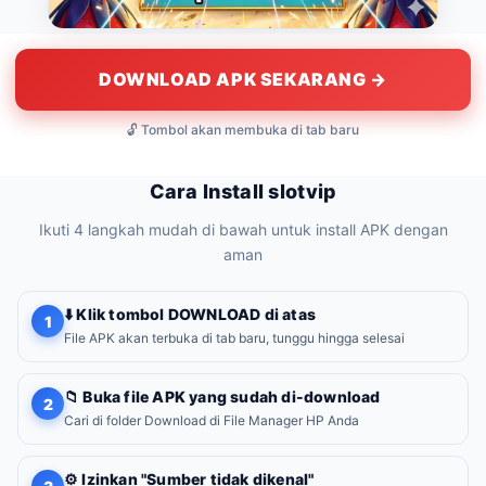
DOWNLOAD APK SEKARANG →
🔓 Tombol akan membuka di tab baru
Cara Install slotvip
Ikuti 4 langkah mudah di bawah untuk install APK dengan
aman
⬇️ Klik tombol DOWNLOAD di atas
1
File APK akan terbuka di tab baru, tunggu hingga selesai
📁 Buka file APK yang sudah di-download
2
Cari di folder Download di File Manager HP Anda
⚙️ Izinkan "Sumber tidak dikenal"