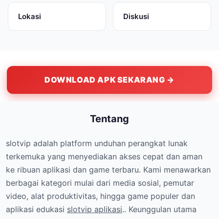
Lokasi
Diskusi
DOWNLOAD APK SEKARANG →
Tentang
slotvip adalah platform unduhan perangkat lunak
terkemuka yang menyediakan akses cepat dan aman
ke ribuan aplikasi dan game terbaru. Kami menawarkan
berbagai kategori mulai dari media sosial, pemutar
video, alat produktivitas, hingga game populer dan
aplikasi edukasi
slotvip aplikasi
.. Keunggulan utama