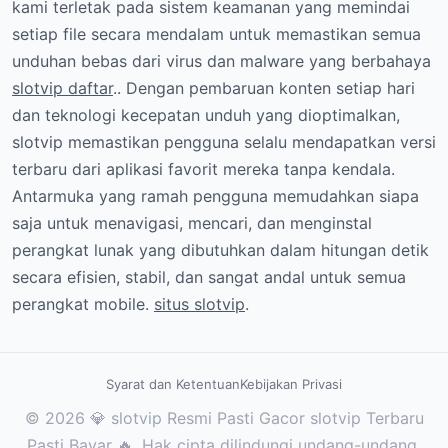
kami terletak pada sistem keamanan yang memindai
setiap file secara mendalam untuk memastikan semua
unduhan bebas dari virus dan malware yang berbahaya
slotvip daftar
.. Dengan pembaruan konten setiap hari
dan teknologi kecepatan unduh yang dioptimalkan,
slotvip memastikan pengguna selalu mendapatkan versi
terbaru dari aplikasi favorit mereka tanpa kendala.
Antarmuka yang ramah pengguna memudahkan siapa
saja untuk menavigasi, mencari, dan menginstal
perangkat lunak yang dibutuhkan dalam hitungan detik
secara efisien, stabil, dan sangat andal untuk semua
perangkat mobile.
situs slotvip
.
Syarat dan Ketentuan
Kebijakan Privasi
© 2026 💎 slotvip Resmi Pasti Gacor slotvip Terbaru
Pasti Bayar 🔥. Hak cipta dilindungi undang-undang.