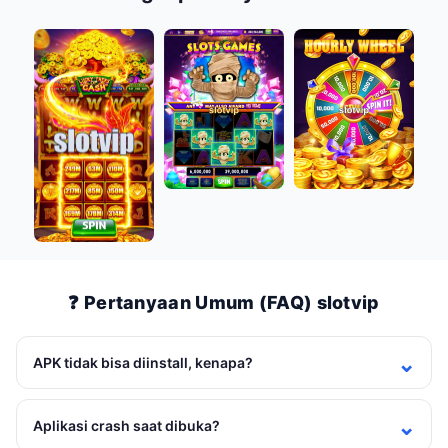
❓ Pertanyaan Umum (FAQ) slotvip
APK tidak bisa diinstall, kenapa?
Aplikasi crash saat dibuka?