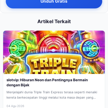
Unduh Gratis
Artikel Terkait
slotvip: Hiburan Neon dan Pentingnya Bermain
dengan Bijak
Menjelajahi dunia Triple Train Express terasa seperti menaiki
kereta berkecepatan tinggi melalui kota masa depan yang
penuh dengan lampu neon....
04 Agu 2026