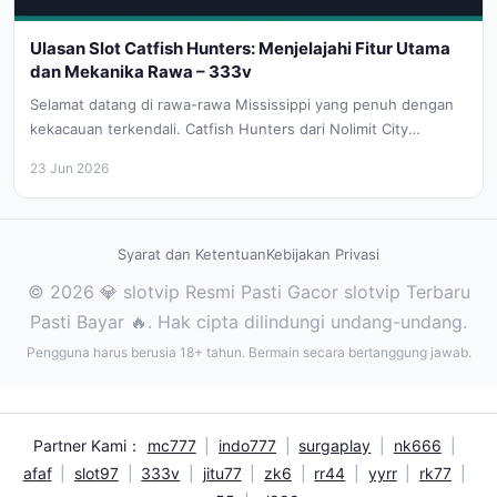
Ulasan Slot Catfish Hunters: Menjelajahi Fitur Utama
dan Mekanika Rawa – 333v
Selamat datang di rawa-rawa Mississippi yang penuh dengan
kekacauan terkendali. Catfish Hunters dari Nolimit City
membawa kita kembali ke era...
23 Jun 2026
Syarat dan Ketentuan
Kebijakan Privasi
© 2026 💎 slotvip Resmi Pasti Gacor slotvip Terbaru
Pasti Bayar 🔥. Hak cipta dilindungi undang-undang.
Pengguna harus berusia 18+ tahun. Bermain secara bertanggung jawab.
Partner Kami：
mc777
|
indo777
|
surgaplay
|
nk666
|
afaf
|
slot97
|
333v
|
jitu77
|
zk6
|
rr44
|
yyrr
|
rk77
|