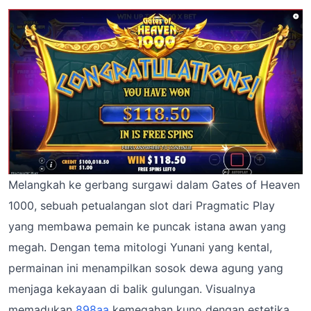
Melangkah ke gerbang surgawi dalam Gates of Heaven
1000, sebuah petualangan slot dari Pragmatic Play
yang membawa pemain ke puncak istana awan yang
megah. Dengan tema mitologi Yunani yang kental,
permainan ini menampilkan sosok dewa agung yang
menjaga kekayaan di balik gulungan. Visualnya
memadukan
898aa
kemegahan kuno dengan estetika